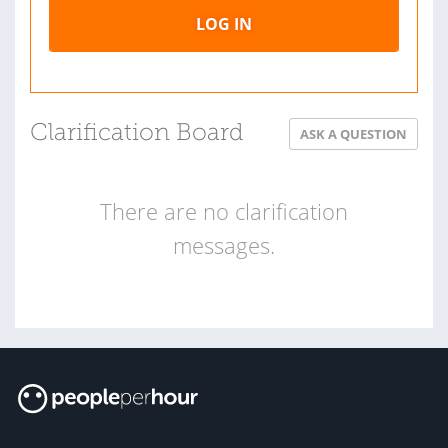
LOG IN
Clarification Board
ASK A QUESTION
There are no clarification
messages.